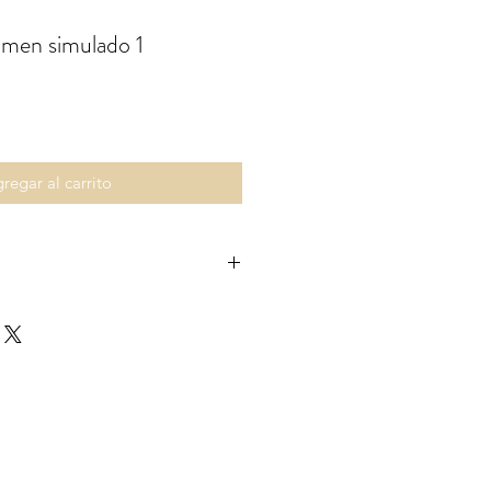
amen simulado 1
o
regar al carrito