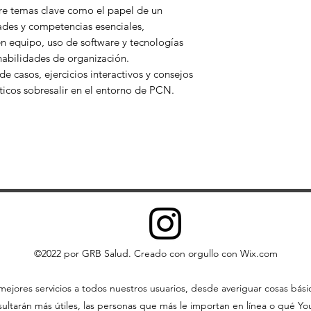
bre temas clave como el papel de un
Puede imprimir o
ades y competencias esenciales,
duro local única
en equipo, uso de software y tecnologías
comercial.
habilidades de organización.
Puede copiar el c
de casos, ejercicios interactivos y consejos
para su uso perso
ticos sobresalir en el entorno de PCN.
web como la fuen
No puede, excepto 
escrito, distribuir 
contenido. Tampoco 
almacenarlo en ning
sistema de recupera
©2022 por GRB Salud. Creado con orgullo con Wix.com
ejores servicios a todos nuestros usuarios, desde averiguar cosas bás
ltarán más útiles, las personas que más le importan en línea o qué YouT