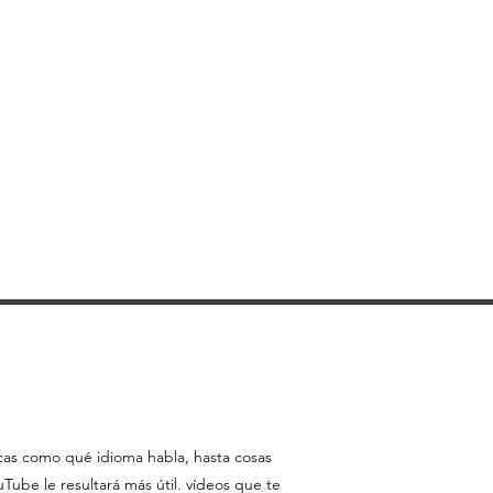
 descargar extractos en un disco
mente para su uso personal y no
ontenido a terceros individuales
nal, pero solo si reconoce el sitio
te del material.
con nuestro permiso expreso por
o explotar comercialmente el
podrá transmitirlo ni
ún otro sitio web u otra forma de
ción electrónica.
icas como qué idioma habla, hasta cosas
ube le resultará más útil. vídeos que te