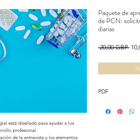
Paquete de apre
de PCN: solicitu
diarias
Pre
 20,00 GBP 
10
Ag
PDF
Este documento y s
intelectual de GB 
Todos los derechos 
gral está diseñado para ayudar a los
Se prohíbe cualquie
rollo profesional.
de parte o la totali
ración de la entrevista y los elementos
forma que no sea la 