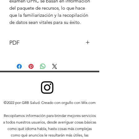
examen GPhC se basan en información
del paquete de recursos, lo que hace
que la familiarización y la recopilación
de datos sean vitales para su éxito.
PDF
Este documento y su contenido son
propiedad intelectual de GB
Pharmacist © GB Pharmacy 2019.
Todos los derechos reservados.
Se prohíbe cualquier redistribución o
reproducción de parte o la totalidad
del contenido en cualquier forma que
©2022 por GRB Salud. Creado con orgullo con Wix.com
no sea la siguiente:
Puede imprimir o descargar
Recopilamos información para brindar mejores servicios
extractos en un disco duro local
a todos nuestros usuarios, desde averiguar cosas básicas
únicamente para su uso personal y
como qué idioma habla, hasta cosas más complejas
no comercial.
como qué anuncios le resultarán más útiles, las
Puede copiar el contenido a