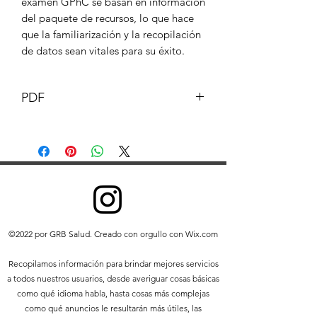
examen GPhC se basan en información
del paquete de recursos, lo que hace
que la familiarización y la recopilación
de datos sean vitales para su éxito.
PDF
Este documento y su contenido son
propiedad intelectual de GB
Pharmacist © GB Pharmacy 2019.
Todos los derechos reservados.
Se prohíbe cualquier redistribución o
reproducción de parte o la totalidad
del contenido en cualquier forma que
©2022 por GRB Salud. Creado con orgullo con Wix.com
no sea la siguiente:
Puede imprimir o descargar
Recopilamos información para brindar mejores servicios
extractos en un disco duro local
a todos nuestros usuarios, desde averiguar cosas básicas
únicamente para su uso personal y
como qué idioma habla, hasta cosas más complejas
no comercial.
como qué anuncios le resultarán más útiles, las
Puede copiar el contenido a