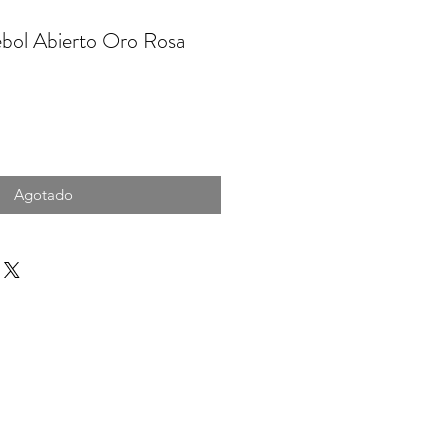
ébol Abierto Oro Rosa
cio
Agotado