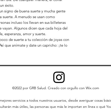
un éxito.
 un signo de buena suerte y mucha gente
na suerte. A menudo se usan como
onas incluso los llevan en sus billeteras
e vayan. Algunos dicen que cada hoja del
fe, esperanza, amor y suerte.
poco de suerte a tu colección de joyas con
Así que anímate y date un capricho: ¡te lo
©2022 por GRB Salud. Creado con orgullo con Wix.com
ejores servicios a todos nuestros usuarios, desde averiguar cosas bás
ltarán más útiles, las personas que más le importan en línea o qué YouT