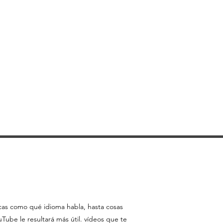
ontenido a terceros individuales
nal, pero solo si reconoce el sitio
te del material.
con nuestro permiso expreso por
o explotar comercialmente el
podrá transmitirlo ni
ún otro sitio web u otra forma de
ción electrónica.
icas como qué idioma habla, hasta cosas
ube le resultará más útil. vídeos que te