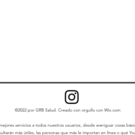
comercial.
Puede copiar el c
para su uso perso
web como la fuen
No puede, excepto 
escrito, distribuir 
contenido. Tampoco 
almacenarlo en ning
sistema de recupera
©2022 por GRB Salud. Creado con orgullo con Wix.com
ejores servicios a todos nuestros usuarios, desde averiguar cosas bás
ltarán más útiles, las personas que más le importan en línea o qué YouT