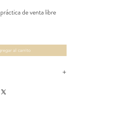
áctica de venta libre
o
regar al carrito
u contenido son propiedad
Pharmacist © GB Pharmacy 2019.
reservados.
r redistribución o reproducción
dad del contenido en cualquier
siguiente:
 descargar extractos en un disco
mente para su uso personal y no