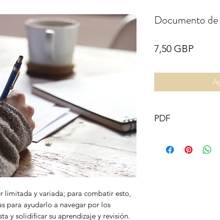
Documento de pr
Preci
7,50 GBP
Ag
PDF
Este documento y s
intelectual de GB 
Todos los derechos 
Se prohíbe cualquie
de parte o la totali
r limitada y variada; para combatir esto,
forma que no sea la 
Puede imprimir o
s para ayudarlo a navegar por los
duro local única
a y solidificar su aprendizaje y revisión.