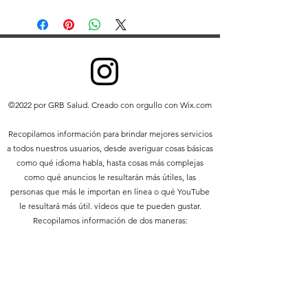
Este documento y su contenido son
propiedad intelectual de GB
Pharmacist © GB Pharmacy 2019.
Todos los derechos reservados.
Se prohíbe cualquier redistribución
o reproducción de parte o la
totalidad del contenido en
©2022 por GRB Salud. Creado con orgullo con Wix.com
cualquier forma que no sea la
siguiente:
Recopilamos información para brindar mejores servicios
Puede imprimir o descargar
a todos nuestros usuarios, desde averiguar cosas básicas
extractos en un disco duro local
como qué idioma habla, hasta cosas más complejas
únicamente para su uso personal
como qué anuncios le resultarán más útiles, las
y no comercial.
personas que más le importan en línea o qué YouTube
Puede copiar el contenido a
le resultará más útil. vídeos que te pueden gustar.
terceros individuales para su uso
Recopilamos información de dos maneras:
personal, pero solo si reconoce
el sitio web como la fuente del
1. Información que usted nos proporciona.
material.
No puede, excepto con nuestro
2. Información que obtenemos de su uso de nuestros
permiso expreso por escrito,
servicios.
distribuir o explotar