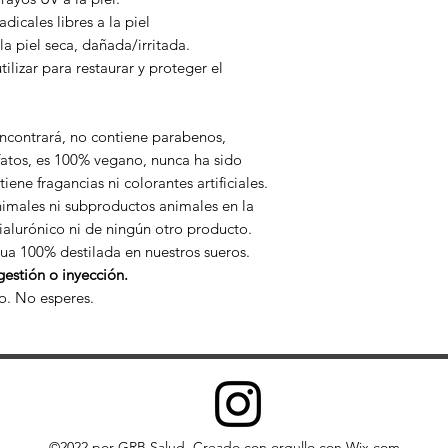
formaldehído. Está 
intoxicaciones.
dicales libres a la piel
Caprilil glicol: tie
la piel seca, dañada/irritada.
conservante contra 
ilizar para restaurar y proteger el
acondicionador de la
ncontrará, no contiene parabenos,
fatos, es 100% vegano, nunca ha sido
ene fragancias ni colorantes artificiales.
nimales ni subproductos animales en la
ialurónico ni de ningún otro producto.
gua 100% destilada en nuestros sueros.
gestión o inyección.
o. No esperes.
©2022 por GRB Salud. Creado con orgullo con Wix.com