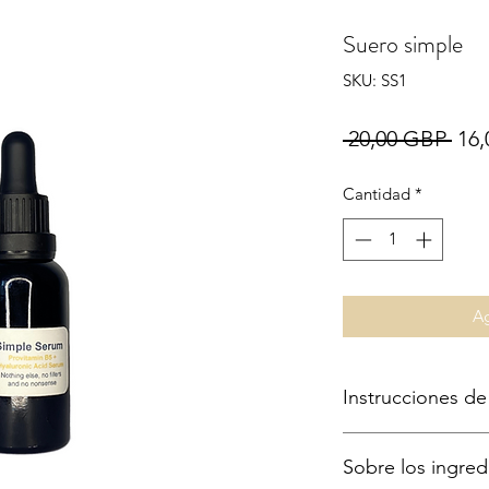
Suero simple
SKU: SS1
Pre
 20,00 GBP 
16
Cantidad
*
Ag
Instrucciones de
Nuestro Simple S
Sobre los ingred
rutina de cuidado