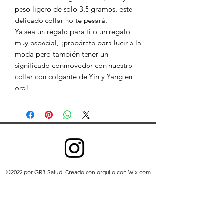
peso ligero de solo 3,5 gramos, este
delicado collar no te pesará.
Ya sea un regalo para ti o un regalo
muy especial, ¡prepárate para lucir a la
moda pero también tener un
significado conmovedor con nuestro
collar con colgante de Yin y Yang en
oro!
©2022 por GRB Salud. Creado con orgullo con Wix.com
Recopilamos información para brindar mejores servicios
a todos nuestros usuarios, desde averiguar cosas básicas
como qué idioma habla, hasta cosas más complejas