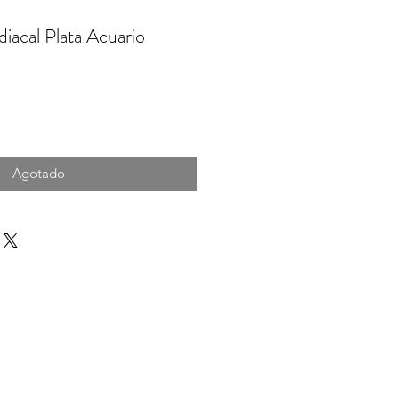
diacal Plata Acuario
io
Agotado