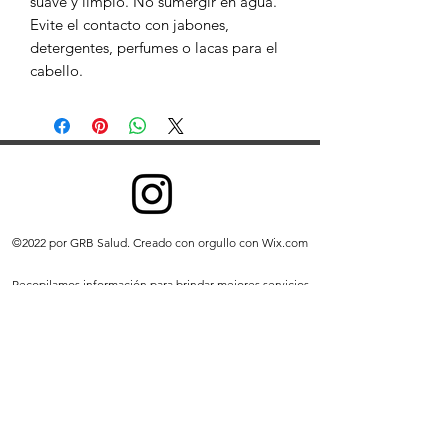
suave y limpio. No sumergir en agua.
Evite el contacto con jabones,
detergentes, perfumes o lacas para el
cabello.
©2022 por GRB Salud. Creado con orgullo con Wix.com
Recopilamos información para brindar mejores servicios
a todos nuestros usuarios, desde averiguar cosas básicas
como qué idioma habla, hasta cosas más complejas
como qué anuncios le resultarán más útiles, las
personas que más le importan en línea o qué YouTube
le resultará más útil. vídeos que te pueden gustar.
Recopilamos información de dos maneras: