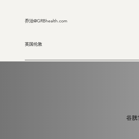
乔治
@GRBhealth.com
英国伦敦
谷胱