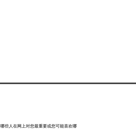
面许可，否则您不得分发或商业利
将其传输或存储在任何其他网站或
索系统中
、哪些人在网上对您最重要或您可能喜欢哪