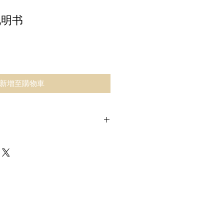
况说明书
新增至購物車
B 药剂师 © GB Pharmacy
所有权利。
止以任何形式重新分发或复制部分
载到本地硬盘摘录，仅供个人和非
制给个人第三方供其个人使用，但
网站是资料来源