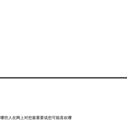
面许可，否则您不得分发或商业利
传输或将其存储在任何其他网站或
索系统中。
、哪些人在网上对您最重要或您可能喜欢哪