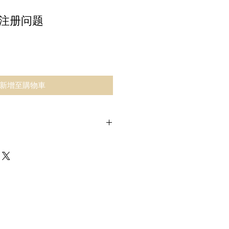
预注册问题
新增至購物車
B 药剂师 © GB Pharmacy
所有权利。
止以任何形式重新分发或复制部分
载到本地硬盘摘录，仅供个人和非
制给个人第三方供其个人使用，但
网站是资料来源