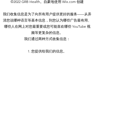
©2022 GRB Health。自豪地使用 Wix.com 创建
供其个人使用，但前提是您承认该网站
是资料的来源
我们收集信息是为了向所有用户提供更好的服务——从弄
除非获得我们的书面许可，否则您不得
清您说哪种语言等基本信息，到您认为哪些广告最有用、
分发或商业利用内容。您也不得传输或
哪些人在网上对您最重要或您可能喜欢哪些 YouTube 视
将其存储在任何其他网站或其他形式的
频等更复杂的信息。
电子检索系统中。
我们通过两种方式收集信息：
1. 您提供给我们的信息。
2.我们从您使用我们的服务中获得的信息。
隐私政策
Do Not Sell My Personal Information