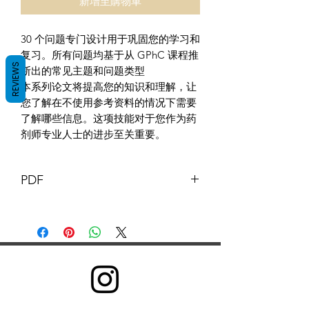
新增至購物車
30 个问题专门设计用于巩固您的学习和
复习。所有问题均基于从 GPhC 课程推
REVIEWS
断出的常见主题和问题类型
本系列论文将提高您的知识和理解，让
您了解在不使用参考资料的情况下需要
了解哪些信息。这项技能对于您作为药
剂师专业人士的进步至关重要。
PDF
本文件及其内容版权归 GB 药剂师 ©
GB Pharmacy 2019 所有。保留所有权
利。
除以下情况外，禁止以任何形式重新分
发或复制部分或全部内容：您可打印或
下载到本地硬盘摘录，仅供个人和非商
业用途；您可将内容复制给个人第三方