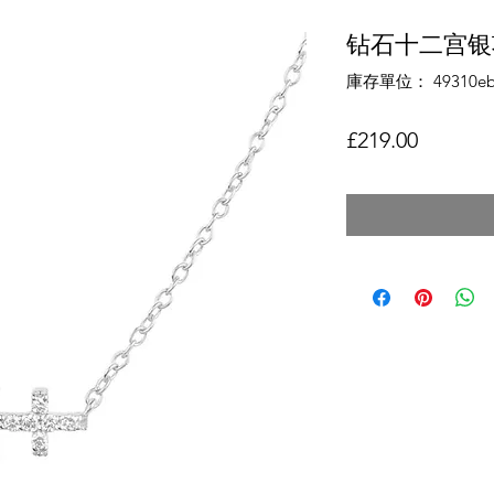
钻石十二宫银
庫存單位： 49310eb
價格
£219.00