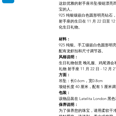
这款优雅的射手座吊坠项链漂亮
宝的人。
925 纯银镶嵌白色圆形明亮钻
射手座的生日在 11 月 22 日至 
化生日礼物。
材料：
925 纯银。手工镶嵌白色圆形明亮
配有龙虾扣和尺寸调节器。
风格说明：
生日礼物创意 晚礼服、鸡尾酒会
礼物 射手座 11 月 22 日 - 12 月 2
方面：
吊坠：长0.6cm，宽0.8cm
项链长度 40 厘米，配有 5 厘
包装：
该物品装在 Latelita Londo
保养说明：
为了保养您的珠宝，请用柔软干