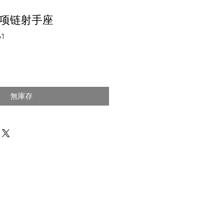
项链射手座
1
無庫存