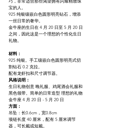
巧，非常适合那些渴望拥有闪耀精致珠
宝的人。
925 纯银镶嵌白色圆形明亮钻石，增添
一丝日常的奢华。
金牛座的生日在 4 月 20 日至 5 月 20 日
之间，因此这是一个理想的个性化生日
礼物。
材料：
925 纯银。手工镶嵌白色圆形明亮式切
割钻石 0.2 克拉。
配有龙虾扣和尺寸调节器。
风格说明：
生日礼物创意 晚礼服、鸡尾酒会礼服和
黑色领带。简单的日常造型 理想的礼物
金牛座 4 月 20 日 - 5 月 20 日
方面：
吊坠：长0.6cm，宽0.8cm
项链长度 40 厘米，配有 5 厘米调节
器，可长戴或短戴。