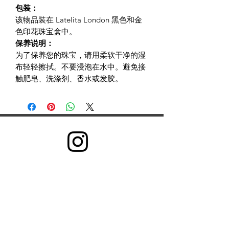
包装：
该物品装在 Latelita London 黑色和金
色印花珠宝盒中。
保养说明：
为了保养您的珠宝，请用柔软干净的湿
布轻轻擦拭。不要浸泡在水中。避免接
触肥皂、洗涤剂、香水或发胶。
©2022 GRB Health。自豪地使用 Wix.com 创建
我们收集信息是为了向所有用户提供更好的服务——从弄
清您说哪种语言等基本信息，到您认为哪些广告最有用、
哪些人在网上对您最重要或您可能喜欢哪些 YouTube 视
频等更复杂的信息。