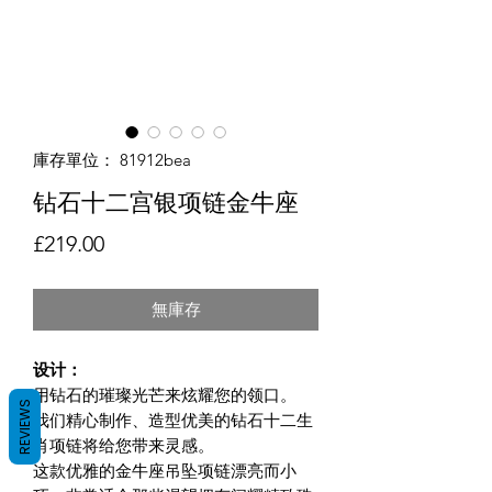
庫存單位： 81912bea
钻石十二宫银项链金牛座
價格
£219.00
無庫存
设计：
用钻石的璀璨光芒来炫耀您的领口。
REVIEWS
我们精心制作、造型优美的钻石十二生
肖项链将给您带来灵感。
这款优雅的金牛座吊坠项链漂亮而小