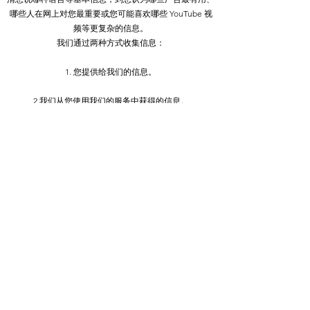
除非获得我们的书面许可，否则您不得
哪些人在网上对您最重要或您可能喜欢哪些 YouTube 视
分发或商业利用内容。您也不得将其传
频等更复杂的信息。
输或存储在任何其他网站或其他形式的
我们通过两种方式收集信息：
电子检索系统中
1. 您提供给我们的信息。
2.我们从您使用我们的服务中获得的信息。
隐私政策
Do Not Sell My Personal Information