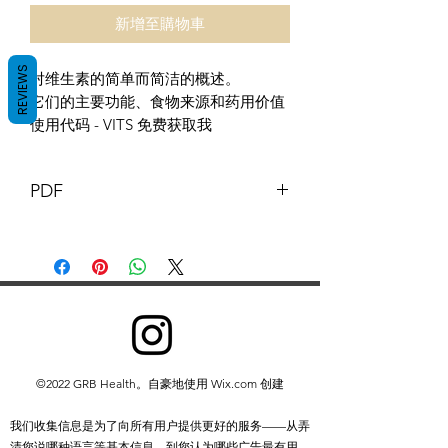
新增至購物車
REVIEWS
对维生素的简单而简洁的概述。
它们的主要功能、食物来源和药用价值
使用代码 - VITS 免费获取我
PDF
本文件及其内容版权归 GB 药剂师 ©
GB Pharmacy 2021 所有。保留所有权
利。
除以下情况外，禁止以任何形式重新分
发或复制部分或全部内容：
您可以打印或下载到本地硬盘摘录，
仅供个人和非商业使用
©2022 GRB Health。自豪地使用 Wix.com 创建
您可以将内容复制给个人第三方供其
个人使用，但前提是您承认该网站是
我们收集信息是为了向所有用户提供更好的服务——从弄
资料来源
清您说哪种语言等基本信息，到您认为哪些广告最有用、