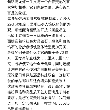
句话与龙虾一生只与一个伴侣交配的事
实密切相关。它们也是力量、决心甚至
富足的象征。
每条项链均采用 925 纯银制成，并浸入
22ct 玫瑰金，呈现出令人惊叹的美丽外
观。项链配有精致的开放式圆盘吊坠，
吊坠上装饰着一只优雅的三维龙虾，上
面镶嵌着粉红色方晶锆石，绿色和白色
锆石的微妙点缀使整体造型更加完美。
最棒的部分是什么？它的链子长 70 厘
米，圆盘吊坠直径为 3.5 厘米，重 17.1
克，既轻便又适合全天佩戴，同时还能
让您在时尚和便利之间取得完美平衡。
无论是日常佩戴还是特殊场合，这款可
爱的单品都非常适合增添惊艳效果！
这款奢华项链结构精良、设计高雅，在
轻松风格和高品质工艺方面满足了所有
要求，是您的完美时尚必备品！我们知
道，您一定会像我们一样对 My Lobster
吊坠项链着迷！