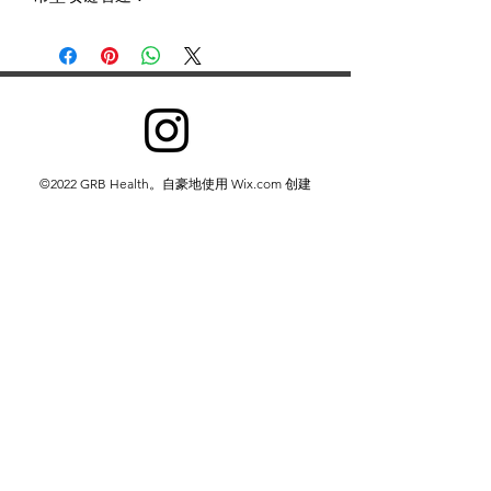
©2022 GRB Health。自豪地使用 Wix.com 创建
我们收集信息是为了向所有用户提供更好的服务——从弄
清您说哪种语言等基本信息，到您认为哪些广告最有用、
哪些人在网上对您最重要或您可能喜欢哪些 YouTube 视
频等更复杂的信息。
我们通过两种方式收集信息：
1. 您提供给我们的信息。
2.我们从您使用我们的服务中获得的信息。
隐私政策