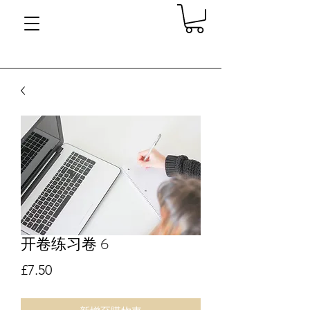
开卷练习卷 6
價格
£7.50