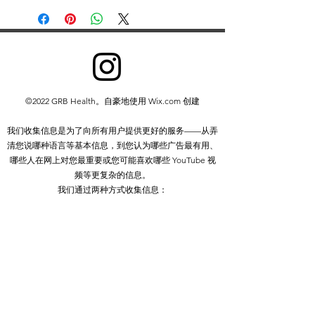
GB Pharmacy 2019 所有。保留所有权
利。
除以下情况外，禁止以任何形式重新分
发或复制部分或全部内容：
您可以打印或下载到本地硬盘摘录，
仅供个人和非商业使用
©2022 GRB Health。自豪地使用 Wix.com 创建
您可以将内容复制给个人第三方供其
个人使用，但前提是您承认该网站是
我们收集信息是为了向所有用户提供更好的服务——从弄
资料来源
清您说哪种语言等基本信息，到您认为哪些广告最有用、
除非获得我们的书面许可，否则您不得
哪些人在网上对您最重要或您可能喜欢哪些 YouTube 视
分发或商业利用内容。您也不得传输或
频等更复杂的信息。
将其存储在任何其他网站或其他形式的
我们通过两种方式收集信息：
电子检索系统中。
1. 您提供给我们的信息。
2.我们从您使用我们的服务中获得的信息。
隐私政策
Do Not Sell My Personal Information