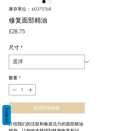
庫存單位： b03757b8
修复面部精油
價格
£28.75
尺寸
*
數量
*
新增至購物車
REVIEWS
介绍我们的活肤和焕发活力的面部精油
精华，让您的皮肤得到终极恢复和治