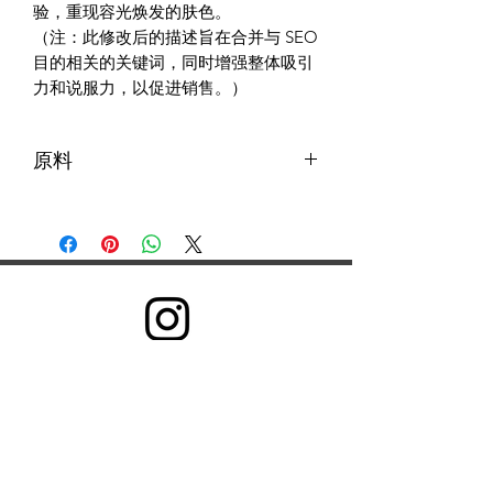
验，重现容光焕发的肤色。
（注：此修改后的描述旨在合并与 SEO
目的相关的关键词，同时增强整体吸引
力和说服力，以促进销售。）
原料
有机葵花籽油（Helianthus Annuus）、
聚山梨醇酯 20、琼崖海棠油
（Calophyllum Inophyllum Seed）、黄
瓜（Cucumis Sativus）籽油、海洋胶原
蛋白提取物（水解胶原蛋白）、藻类提
取物（海藻提取物）、蓝绿藻（螺旋
藻）、海带提取物（碘）、玫瑰精油
©2022 GRB Health。自豪地使用 Wix.com 创建
（Cymbopogon Martini）、依兰精油
（Cananga Odorata）。
我们收集信息是为了向所有用户提供更好的服务——从弄
清您说哪种语言等基本信息，到您认为哪些广告最有用、
哪些人在网上对您最重要或您可能喜欢哪些 YouTube 视
频等更复杂的信息。