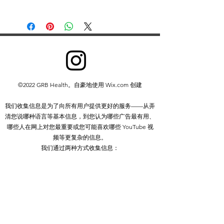
本文件及其内容版权归 GB 药剂师 ©
GB Pharmacy 2019 所有。保留所有权
利。
除以下情况外，禁止以任何形式重新分
发或复制部分或全部内容：
您可以打印或下载到本地硬盘摘录，
仅供个人和非商业使用
©2022 GRB Health。自豪地使用 Wix.com 创建
您可以将内容复制给个人第三方供其
个人使用，但前提是您承认该网站是
我们收集信息是为了向所有用户提供更好的服务——从弄
资料来源
清您说哪种语言等基本信息，到您认为哪些广告最有用、
除非获得我们的书面许可，否则您不得
哪些人在网上对您最重要或您可能喜欢哪些 YouTube 视
分发或商业利用内容。您也不得传输或
频等更复杂的信息。
将其存储在任何其他网站或其他形式的
我们通过两种方式收集信息：
电子检索系统中。
1. 您提供给我们的信息。
2.我们从您使用我们的服务中获得的信息。
隐私政策