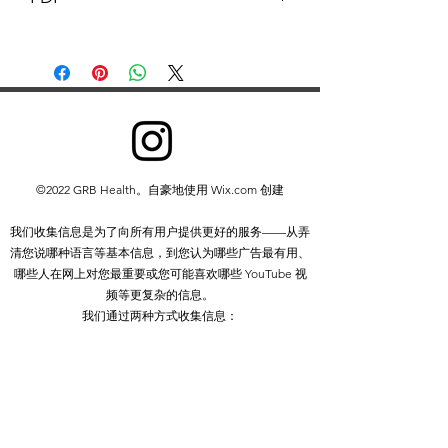
本文件及其内容版权归 GB 药剂师 ©
GB Pharmacy 2021 所有。保留所有权
利。
除以下情况外，禁止以任何形式重新分
发或复制部分或全部内容：
您可以打印或下载到本地硬盘摘录，
仅供个人和非商业使用
©2022 GRB Health。自豪地使用 Wix.com 创建
您可以将内容复制给个人第三方供其
个人使用，但前提是您承认该网站是
我们收集信息是为了向所有用户提供更好的服务——从弄
资料来源
清您说哪种语言等基本信息，到您认为哪些广告最有用、
除非获得我们的书面许可，否则您不得
哪些人在网上对您最重要或您可能喜欢哪些 YouTube 视
分发或商业利用内容。您也不得传输或
频等更复杂的信息。
将其存储在任何其他网站或其他形式的
我们通过两种方式收集信息：
电子检索系统中。
1. 您提供给我们的信息。
2.我们从您使用我们的服务中获得的信息。
隐私政策