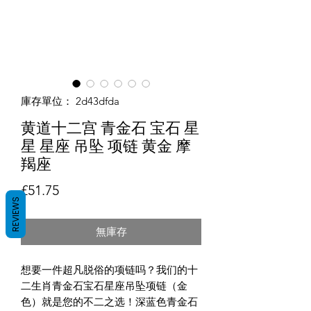
庫存單位： 2d43dfda
黄道十二宫 青金石 宝石 星
星 星座 吊坠 项链 黄金 摩
羯座
價格
£51.75
REVIEWS
無庫存
想要一件超凡脱俗的项链吗？我们的十
二生肖青金石宝石星座吊坠项链（金
色）就是您的不二之选！深蓝色青金石