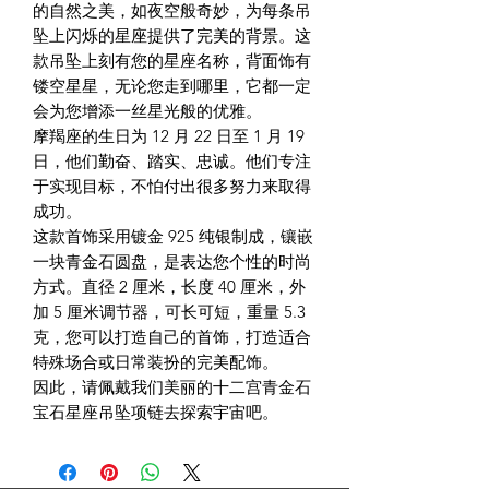
的自然之美，如夜空般奇妙，为每条吊
坠上闪烁的星座提供了完美的背景。这
款吊坠上刻有您的星座名称，背面饰有
镂空星星，无论您走到哪里，它都一定
会为您增添一丝星光般的优雅。
摩羯座的生日为 12 月 22 日至 1 月 19
日，他们
勤奋、踏实、忠诚。他们专注
于实现目标，不怕付出很多努力来取得
成功。
这款首饰采用镀金 925 纯银制成，镶嵌
一块青金石圆盘，是表达您个性的时尚
方式。直径 2 厘米，长度 40 厘米，外
加 5 厘米调节器，可长可短，重量 5.3
克，您可以打造自己的首饰，打造适合
特殊场合或日常装扮的完美配饰。
因此，请佩戴我们美丽的十二宫青金石
宝石星座吊坠项链去探索宇宙吧。