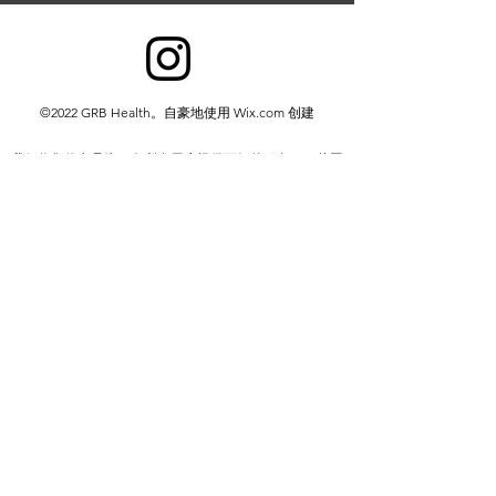
©2022 GRB Health。自豪地使用 Wix.com 创建
我们收集信息是为了向所有用户提供更好的服务——从弄
清您说哪种语言等基本信息，到您认为哪些广告最有用、
哪些人在网上对您最重要或您可能喜欢哪些 YouTube 视
频等更复杂的信息。
我们通过两种方式收集信息：
1. 您提供给我们的信息。
2.我们从您使用我们的服务中获得的信息。
隐私政策
Do Not Sell My Personal Information