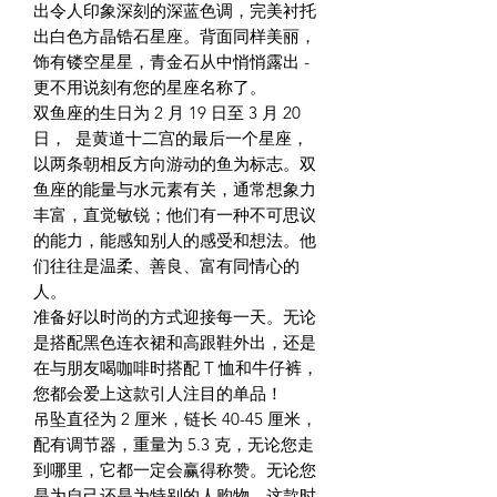
出令人印象深刻的深蓝色调，完美衬托
出白色方晶锆石星座。背面同样美丽，
饰有镂空星星，青金石从中悄悄露出 -
更不用说刻有您的星座名称了。
双鱼座的生日为 2 月 19 日至 3 月 20
日，
是黄道十二宫的最后一个星座，
以两条朝相反方向游动的鱼为标志。双
鱼座的能量与水元素有关，通常想象力
丰富，直觉敏锐；他们有一种不可思议
的能力，能感知别人的感受和想法。他
们往往是温柔、善良、富有同情心的
人。
准备好以时尚的方式迎接每一天。无论
是搭配黑色连衣裙和高跟鞋外出，还是
在与朋友喝咖啡时搭配 T 恤和牛仔裤，
您都会爱上这款引人注目的单品！
吊坠直径为 2 厘米，链长 40-45 厘米，
配有调节器，重量为 5.3 克，无论您走
到哪里，它都一定会赢得称赞。无论您
是为自己还是为特别的人购物，这款时