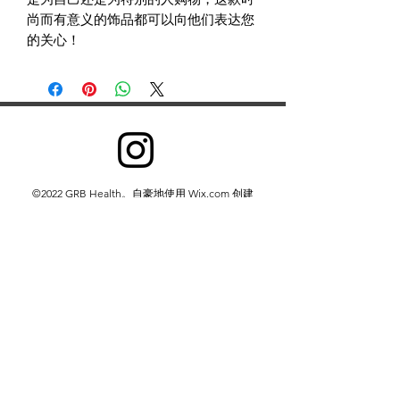
尚而有意义的饰品都可以向他们表达您
的关心！
©2022 GRB Health。自豪地使用 Wix.com 创建
我们收集信息是为了向所有用户提供更好的服务——从弄
清您说哪种语言等基本信息，到您认为哪些广告最有用、
哪些人在网上对您最重要或您可能喜欢哪些 YouTube 视
频等更复杂的信息。
我们通过两种方式收集信息：
1. 您提供给我们的信息。
2.我们从您使用我们的服务中获得的信息。