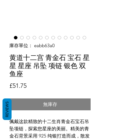
庫存單位： eabb63a0
黄道十二宫 青金石 宝石 星
星 星座 吊坠 项链 银色 双
鱼座
價格
£51.75
REVIEWS
無庫存
佩戴这款精致的十二生肖青金石宝石吊
坠项链，探索您星座的美丽。精美的青
金石背景采用 925 纯银打造而成，散发