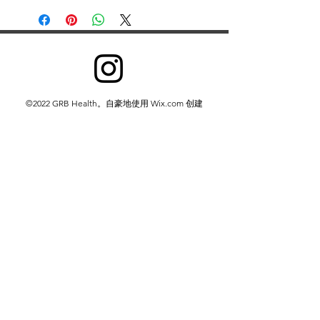
©2022 GRB Health。自豪地使用 Wix.com 创建
我们收集信息是为了向所有用户提供更好的服务——从弄
清您说哪种语言等基本信息，到您认为哪些广告最有用、
哪些人在网上对您最重要或您可能喜欢哪些 YouTube 视
频等更复杂的信息。
我们通过两种方式收集信息：
1. 您提供给我们的信息。
2.我们从您使用我们的服务中获得的信息。
隐私政策
Do Not Sell My Personal Information