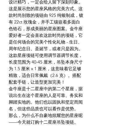
设计精巧，一定会给人留下深刻印象。
这是展示您的星座风格的完美方式。这
款时尚别致的项链由 925 纯银制成，镀
有 22ct 玫瑰金，并手工镶嵌着多面白
色锆石，形成美丽的星座图案。金牛座
爱好者一定会喜欢这款时尚的项链，它
是任何场合的完美个性化礼物 - 生日、
周年纪念日、圣诞节，或者只是因为。
这款星座项链可使用调节器调节长度，
长度范围为 40-45 厘米，吊坠本身尺寸
为 1.5 厘米 x 1 厘米，这意味着它足够
精致，适合日常佩戴（2.6 克）。搭配
配套手链，让造型更加完美！
金牛座是十二星座中的第二个星座，据
说出生在这个星座的人是可靠、务实和
脚踏实地的。他们也以固执和坚定而闻
名，但这些品质也可以看作是优势。
那么，为什么不自豪地炫耀您的星座呢
——今天就订购十二星座吊坠项链。