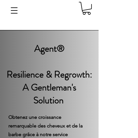
Agent®
​Resilience & Regrowth:
A Gentleman's
Solution
Obtenez une croissance
remarquable des cheveux et de la
barbe grâce à notre service