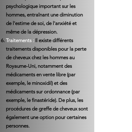
psychologique important sur les
hommes, entraînant une diminution
de l'estime de soi, de l'anxiété et
même de la dépression.
Traitements :
Il existe différents
traitements disponibles pour la perte
de cheveux chez les hommes au
Royaume-Uni, notamment des
médicaments en vente libre (par
exemple, le minoxidil) et des
médicaments sur ordonnance (par
exemple, le finastéride). De plus, les
procédures de greffe de cheveux sont
également une option pour certaines
personnes.