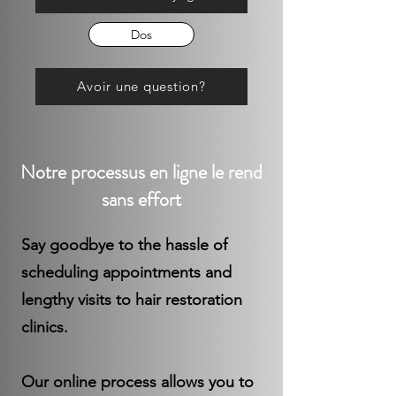
Dos
Avoir une question?
Notre processus en ligne le rend
sans effort
Say goodbye to the hassle of
scheduling appointments and
lengthy visits to hair restoration
clinics.
Our online process allows you to