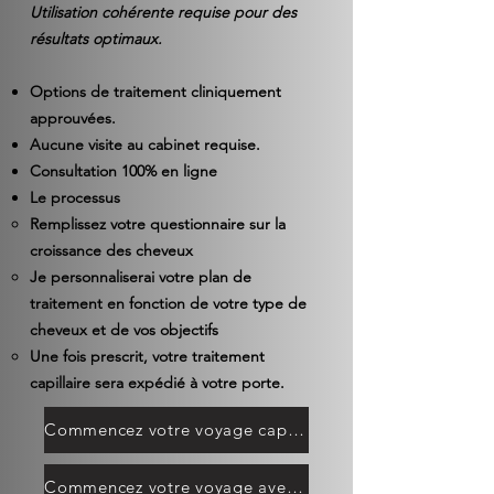
Utilisation cohérente requise pour des
résultats optimaux.
Options de traitement cliniquement
approuvées.
Aucune visite au cabinet requise.
Consultation 100% en ligne
Le processus
Remplissez votre
questionnaire
sur la
croissance des cheveux
Je personnaliserai votre plan de
traitement en fonction de votre type de
cheveux et de vos objectifs
Une fois prescrit, votre traitement
capillaire sera expédié à votre porte.
Commencez votre voyage capillaire
Commencez votre voyage avec la barbe