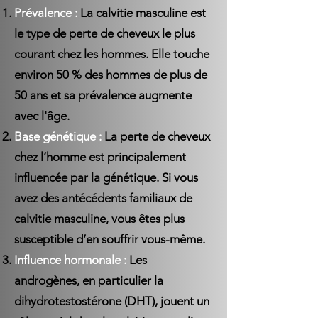
Prévalence :
La calvitie masculine est
le type de perte de cheveux le plus
courant chez les hommes. Elle touche
environ 50 % des hommes de plus de
50 ans et sa prévalence augmente
avec l'âge.
Base génétique :
La perte de cheveux
chez l’homme est principalement
influencée par la génétique. Si vous
avez des antécédents familiaux de
calvitie masculine, vous êtes plus
susceptible d’en souffrir vous-même.
Influence hormonale :
Les
androgènes, en particulier la
dihydrotestostérone (DHT), jouent un