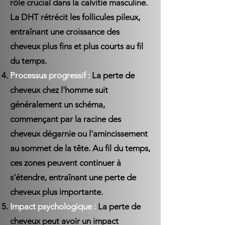
rôle crucial dans la calvitie masculine.
La DHT rétrécit les follicules pileux,
entraînant une croissance des
cheveux plus fins et plus courts au fil
du temps.
Processus progressif :
La perte de
cheveux chez l'homme suit
généralement un schéma,
commençant par la racine des
cheveux dégarnie ou l'amincissement
au sommet de la tête. Au fil du temps,
ces zones peuvent continuer à
s’étendre, entraînant une perte de
cheveux plus importante.
Impact psychologique :
La perte de
cheveux peut avoir un impact