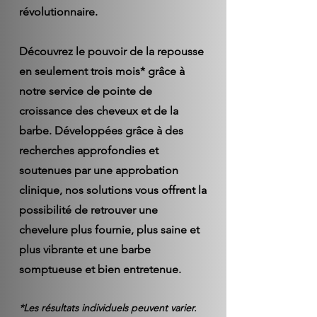
révolutionnaire.
Découvrez le pouvoir de la repousse
en seulement trois mois* grâce à
notre service de pointe de
croissance des cheveux et de la
barbe. Développées grâce à des
recherches approfondies et
soutenues par une approbation
clinique, nos solutions vous offrent la
possibilité de retrouver une
chevelure plus fournie, plus saine et
plus vibrante et une barbe
somptueuse et bien entretenue.
*Les résultats individuels peuvent varier.