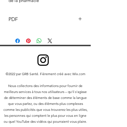
de la pharmacie
PDF
Ce document et son contenu sont la
propriété du pharmacien GB © GB
Pharmacy 2019. Tous droits réservés.
Toute redistribution ou reproduction
de tout ou partie du contenu sous
quelque forme que ce soit est interdite,
à l'exception des éléments suivants :
©2022 par GRB Santé. Fièrement créé avec Wix.com
vous pouvez imprimer ou
télécharger sur un disque dur local
Nous collectons des informations pour fournir de
des extraits pour votre usage
meilleurs services à tous nos utilisateurs – qu'il s'agisse
personnel et non commercial
de déterminer des éléments de base comme la langue
uniquement
que vous parlez, ou des éléments plus complexes
vous pouvez copier le contenu à des
comme les publicités que vous trouverez les plus utiles,
tiers pour leur usage personnel,
les personnes qui comptent le plus pour vous en ligne
mais seulement si vous reconnaissez
ou quel YouTube des vidéos qui pourraient vous plaire.
le site Web comme source du