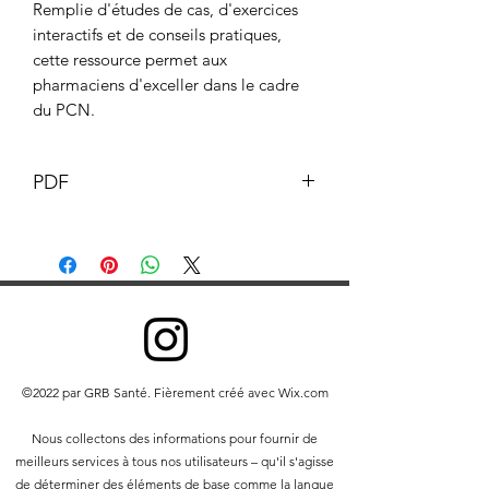
Remplie d'études de cas, d'exercices
interactifs et de conseils pratiques,
cette ressource permet aux
pharmaciens d'exceller dans le cadre
du PCN.
PDF
Ce document et son contenu sont la
propriété du pharmacien GB © GB
Pharmacy 2023. Tous droits réservés.
Toute redistribution ou reproduction
de tout ou partie du contenu sous
quelque forme que ce soit est interdite,
à l'exception des éléments suivants :
©2022 par GRB Santé. Fièrement créé avec Wix.com
vous pouvez imprimer ou
télécharger sur un disque dur local
Nous collectons des informations pour fournir de
des extraits pour votre usage
meilleurs services à tous nos utilisateurs – qu'il s'agisse
personnel et non commercial
de déterminer des éléments de base comme la langue