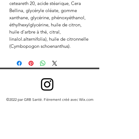
ceteareth 20, acide stéarique, Cera 
Bellina, glycéryle oléate, gomme 
xanthane, glycérine, phénoxyéthanol, 
éthylhexylglycérine, huile de citron, 
huile d'arbre à thé, citral, 
linalol.alternifolia), huile de citronnelle 
(Cymbopogon schoenanthus).
©2022 par GRB Santé. Fièrement créé avec Wix.com
Nous collectons des informations pour fournir de
meilleurs services à tous nos utilisateurs – qu'il s'agisse
de déterminer des éléments de base comme la langue
que vous parlez, ou des éléments plus complexes
comme les publicités que vous trouverez les plus utiles,