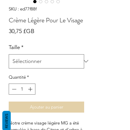
SKU : ed77f88f
Crème Légère Pour Le Visage
Prix
30,75 £GB
Taille
*
Quantité
*
Ajouter au panier
REVIEWS
Notre crème visage légère MG a été
formulée à base
de Citron et d'arbre à