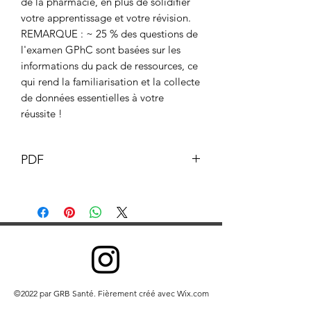
de la pharmacie, en plus de solidifier
votre apprentissage et votre révision.
REMARQUE : ~ 25 % des questions de
l'examen GPhC sont basées sur les
informations du pack de ressources, ce
qui rend la familiarisation et la collecte
de données essentielles à votre
réussite !
PDF
Ce document et son contenu sont la
propriété du pharmacien GB © GB
Pharmacy 2019. Tous droits réservés.
Toute redistribution ou reproduction
de tout ou partie du contenu sous
quelque forme que ce soit est interdite,
à l'exception des éléments suivants :
©2022 par GRB Santé. Fièrement créé avec Wix.com
vous pouvez imprimer ou