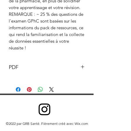
de la pharmacie, en plus de solidifier
votre apprentissage et votre révision.
REMARQUE : ~ 25 % des questions de
l'examen GPhC sont basées sur les
informations du pack de ressources, ce
qui rend la familiarisation et la collecte
de données essentielles à votre
réussite !
PDF
Ce document et son contenu sont la
propriété du pharmacien GB © GB
Pharmacy 2019. Tous droits réservés.
Toute redistribution ou reproduction
de tout ou partie du contenu sous
quelque forme que ce soit est interdite,
à l'exception des éléments suivants :
©2022 par GRB Santé. Fièrement créé avec Wix.com
vous pouvez imprimer ou