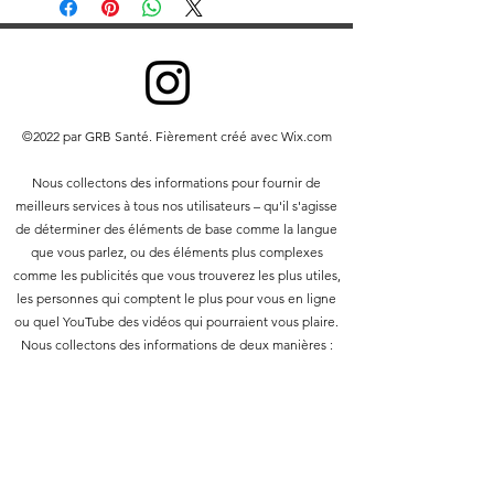
Pharmacy 2019. Tous droits réservés.
Toute redistribution ou reproduction
de tout ou partie du contenu sous
quelque forme que ce soit est interdite,
à l'exception des éléments suivants :
©2022 par GRB Santé. Fièrement créé avec Wix.com
vous pouvez imprimer ou
télécharger sur un disque dur local
Nous collectons des informations pour fournir de
des extraits pour votre usage
meilleurs services à tous nos utilisateurs – qu'il s'agisse
personnel et non commercial
de déterminer des éléments de base comme la langue
uniquement
que vous parlez, ou des éléments plus complexes
vous pouvez copier le contenu à des
comme les publicités que vous trouverez les plus utiles,
tiers pour leur usage personnel,
les personnes qui comptent le plus pour vous en ligne
mais seulement si vous reconnaissez
ou quel YouTube des vidéos qui pourraient vous plaire.
le site Web comme source du
Nous collectons des informations de deux manières :
matériel
Vous ne pouvez pas, sauf avec notre
1. Informations que vous nous fournissez.
autorisation écrite expresse, distribuer
ou exploiter commercialement le
2. Informations que nous obtenons de votre utilisation
contenu. Vous ne pouvez pas non plus
de nos services.
le transmettre ou le stocker sur tout