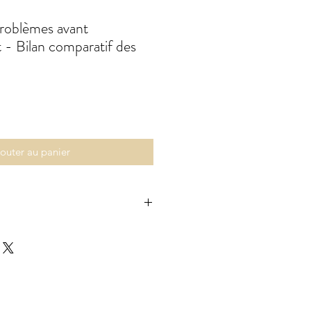
problèmes avant
t - Bilan comparatif des
outer au panier
on contenu sont la propriété du
 GB Pharmacy 2019. Tous droits
ion ou reproduction de tout ou
u sous quelque forme que ce soit
'exception des éléments suivants :