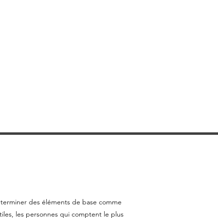
mprimer ou télécharger sur un
al des extraits pour votre usage
 non commercial uniquement
pier le contenu à des tiers pour
rsonnel, mais seulement si vous
le site Web comme source du
s, sauf avec notre autorisation
istribuer ou exploiter
 le contenu. Vous ne pouvez pas
mettre ou le stocker sur tout autre
e autre forme de système de
ctronique.
de déterminer des éléments de base comme
iles, les personnes qui comptent le plus