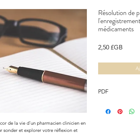
Résolution de 
l'enregistremen
médicaments
Prix
2,50 £GB
Aj
PDF
Ce document et s
pharmacien GB ©
réservés.
or de la vie d'un pharmacien clinicien en
Toute redistribut
r sonder et explorer votre réflexion et
partie du conten
est interdite, à l