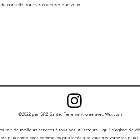
e de conseils pour vous assurer que vous
vous pouvez i
disque dur loc
personnel et
vous pouvez co
leur usage pe
reconnaissez 
matériel
Vous ne pouvez pa
écrite expresse, d
commercialement
non plus le trans
site Web ou tout
récupération éle
©2022 par GRB Santé. Fièrement créé avec Wix.com
ournir de meilleurs services à tous nos utilisateurs – qu'il s'agisse 
nts plus complexes comme les publicités que vous trouverez les plus ut