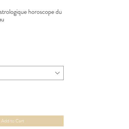
astrologique horoscope du
au
Add to Cart