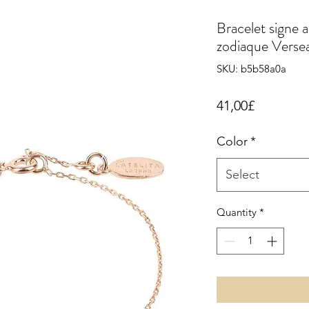
Bracelet signe 
zodiaque Verse
SKU: b5b58a0a
Price
41,00£
Color
*
Select
Quantity
*