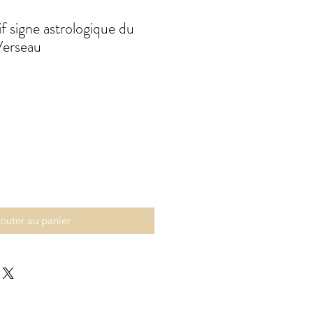
f signe astrologique du
Verseau
outer au panier