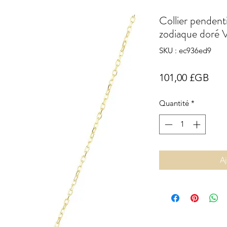
Collier pendenti
zodiaque doré 
SKU : ec936ed9
Prix
101,00 £GB
Quantité
*
Aj