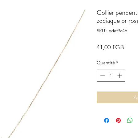
Collier pendenti
zodiaque or rose
SKU : edaf9c46
Prix
41,00 £GB
Quantité
*
Aj