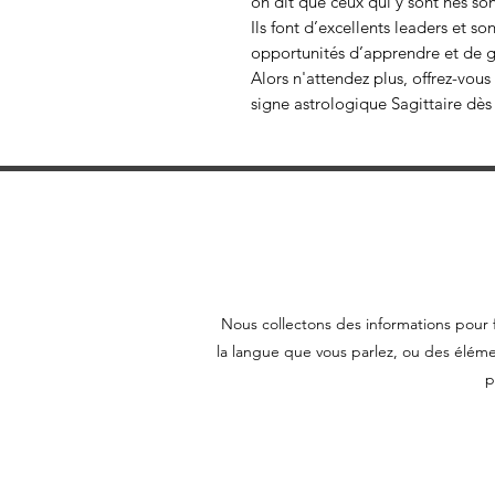
on dit que ceux qui y sont nés so
Ils font d’excellents leaders et s
opportunités d’apprendre et de g
Alors n'attendez plus, offrez-vous
signe astrologique Sagittaire dès
Nous collectons des informations pour f
la langue que vous parlez, ou des éléme
p