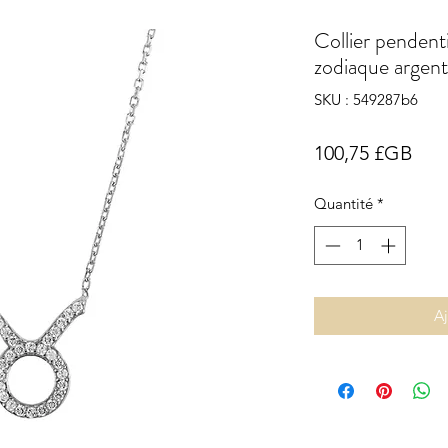
Collier pendenti
zodiaque argen
SKU : 549287b6
Prix
100,75 £GB
Quantité
*
Aj