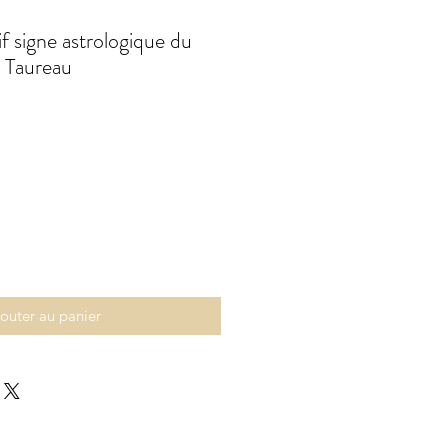
f signe astrologique du
t Taureau
outer au panier