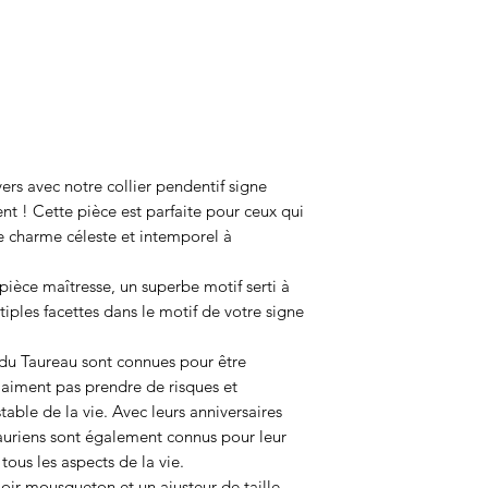
ers avec notre collier pendentif signe
t ! Cette pièce est parfaite pour ceux qui
e charme céleste et intemporel à
pièce maîtresse, un superbe motif serti à
iples facettes dans le motif de votre signe
 du Taureau sont connues pour être
 n’aiment pas prendre de risques et
able de la vie. Avec leurs anniversaires
 Tauriens sont également connus pour leur
ous les aspects de la vie.
moir mousqueton et un ajusteur de taille