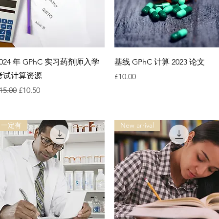
快速瀏覽
快速瀏覽
2024 年 GPhC 实习药剂师入学
基线 GPhC 计算 2023 论文
考试计算资源
價格
£10.00
一般價格
促銷價格
15.00
£10.50
一定有
New arrival