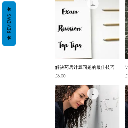
REVIEWS
快速瀏覽
解决药房计算问题的最佳技巧
價格
£6.00
£