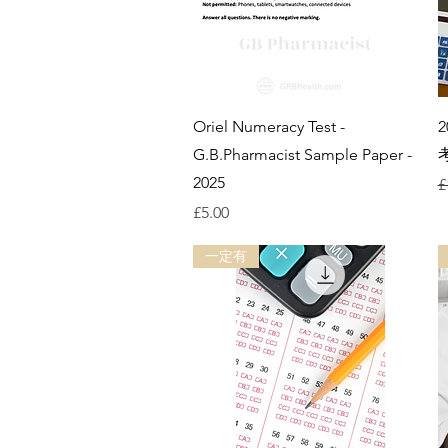
快速瀏覽
Oriel Numeracy Test -
G.B.Pharmacist Sample Paper -
2025
£
價格
£5.00
一定有