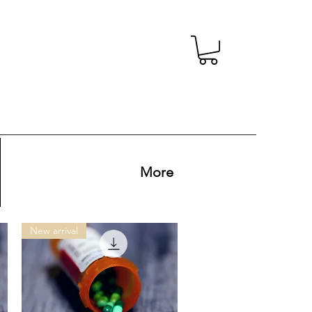
More
New arrival