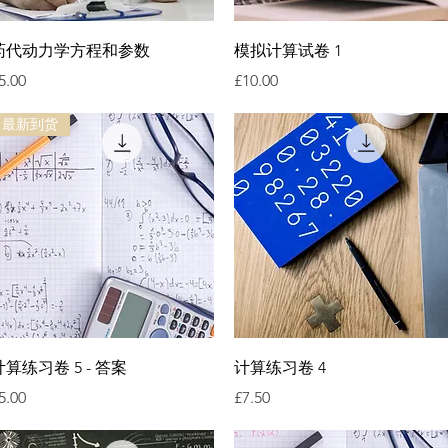
快速瀏覽
快速瀏覽
药代动力学方程和参数
模拟计算试卷 1
價格
價格
5.00
£10.00
最新到货
快速瀏覽
快速瀏覽
计算练习卷 5 - 答案
计算练习卷 4
價格
價格
5.00
£7.50