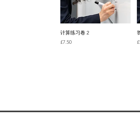
快速瀏覽
计算练习卷 2
價格
£7.50
£