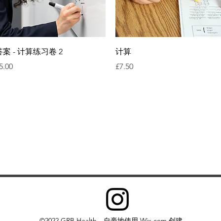
快速瀏覽
快速瀏覽
答案 - 计算练习卷 2
计算
價格
價格
5.00
£7.50
©2022 GRB Health。自豪地使用 Wix.com 创建