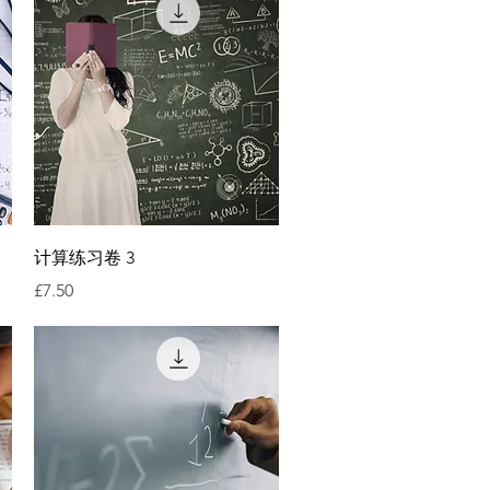
快速瀏覽
计算练习卷 3
價格
£7.50