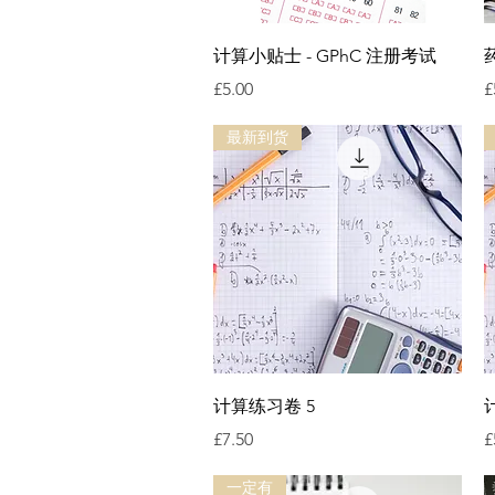
快速瀏覽
计算小贴士 - GPhC 注册考试
價格
£5.00
£
最新到货
快速瀏覽
计算练习卷 5
價格
£7.50
£
一定有