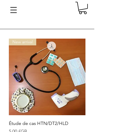
New arrival
Étude de cas HTN/DT2/HLD
Prix
5,00 £GB