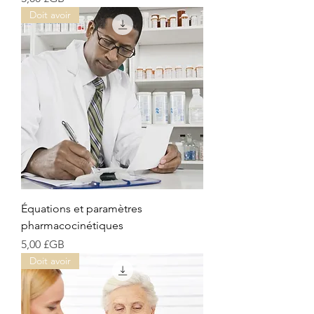
Doit avoir
Équations et paramètres
pharmacocinétiques
Prix
5,00 £GB
Doit avoir